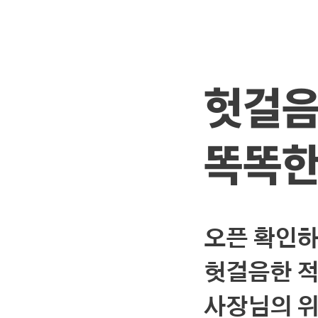
헛걸음
똑똑한
오픈 확인
헛걸음한 적
사장님의 위