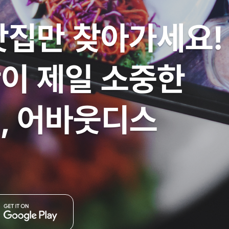
맛집만 찾아가세요!
이 제일 소중한
, 어바웃디스